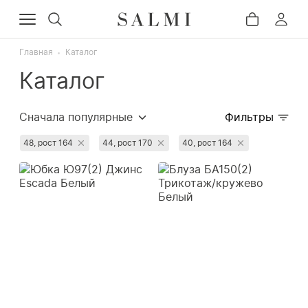
Главная
Каталог
Каталог
Сначала популярные
Фильтры
Сначала дорогие
48, рост 164
44, рост 170
40, рост 164
Сначала дешёвые
Недавно добавленные
Сначала со скидкой