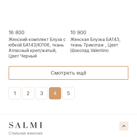
16 800
10 900
Женский комплект Блуза с
Женская Блузка БА143,
юбкой БА143/Ю106, ткань
ткань Трикотаж , Цвет
Атласный креп/жатый,
Шоколад Valentino
Цвет Черный
Смотреть ещё
1
2
3
4
5
Стильная женская