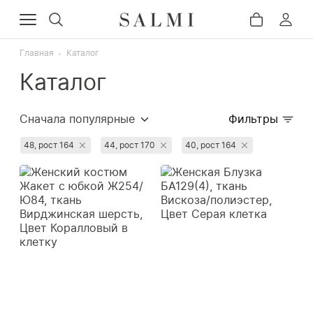
Главная
Каталог
Каталог
Сначала популярные
Фильтры
Сначала дорогие
48, рост 164
44, рост 170
40, рост 164
Сначала дешёвые
Недавно добавленные
Сначала со скидкой