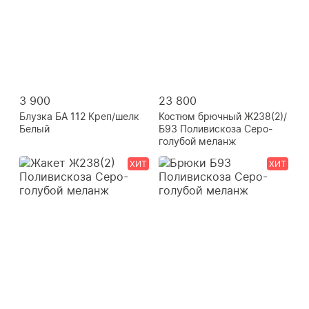
3 900
23 800
Блузка БА 112 Креп/шелк
Костюм брючный Ж238(2)/
Белый
Б93 Поливискоза Серо-
голубой меланж
ХИТ
ХИТ