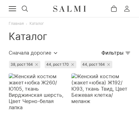
Главная
Каталог
Каталог
Сначала дорогие
Фильтры
Сначала популярные
38, рост 164
44, рост 170
44, рост 164
Сначала дешёвые
Недавно добавленные
Сначала со скидкой