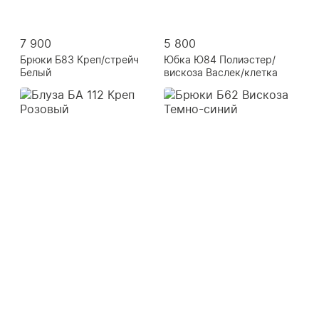
7 900
5 800
Брюки Б83 Креп/стрейч
Юбка Ю84 Полиэстер/
Белый
вискоза Васлек/клетка