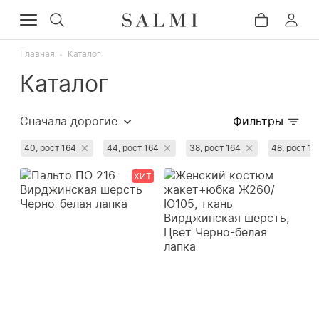
Главная
Каталог
Каталог
Сначала дорогие
Фильтры
Сначала популярные
40, рост 164
44, рост 164
38, рост 164
48, рост 17
Сначала дешёвые
ХИТ
Недавно добавленные
Сначала со скидкой