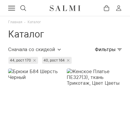
Главная
Каталог
Каталог
Сначала со скидкой
Фильтры
Сначала популярные
44, рост 170
40, рост 164
Сначала дорогие
Сначала дешёвые
Недавно добавленные