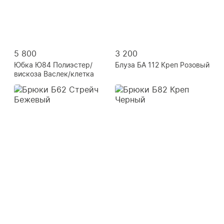
5 800
3 200
Юбка Ю84 Полиэстер/
Блуза БА 112 Креп Розовый
вискоза Васлек/клетка