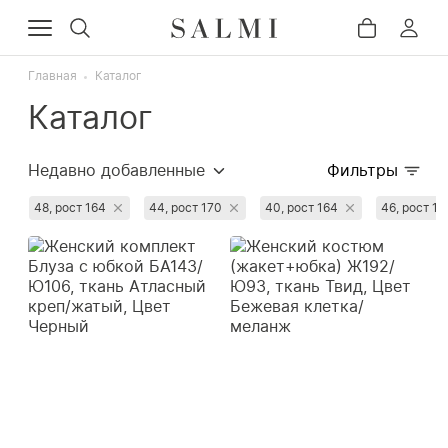
Главная
Каталог
Каталог
Недавно добавленные
Фильтры
Сначала популярные
48, рост 164
44, рост 170
40, рост 164
46, рост 17
Сначала дорогие
Сначала дешёвые
Сначала со скидкой