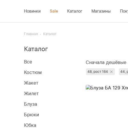
Новинки
Sale
Каталог
Магазины
Пок
Костюм
Доставка
Платье
Главная
Каталог
Жакет
Возврат
Новинки
Каталог
Жилет
Оплата
Sale
Блуза
О компании
Все
Сначала дешёвые
Брюки
Контакты
Сначала популя
Костюм
48, рост 164
44, 
Юбка
Сначала дороги
Жакет
Недавно добавл
Пальто
Жилет
Сначала со скид
Блуза
Брюки
Юбка