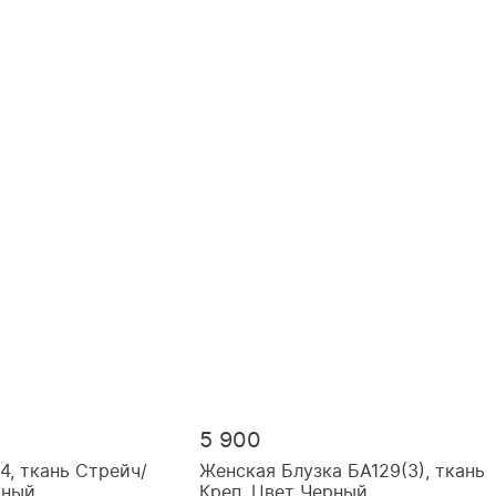
5 900
, ткань Стрейч/
Женская Блузка БА129(3), ткань
рный
Креп, Цвет Черный