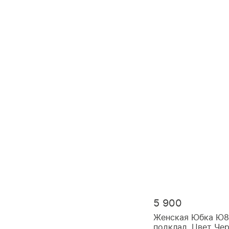
5 900
Женская Юбка Ю84
подклад, Цвет Че