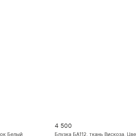
46, рост 170
48, рост 170
50, рост 164
52, рост 164
54, рост 164
4 500
пок Белый
Блузка БА112, ткань Вискоза, Цв