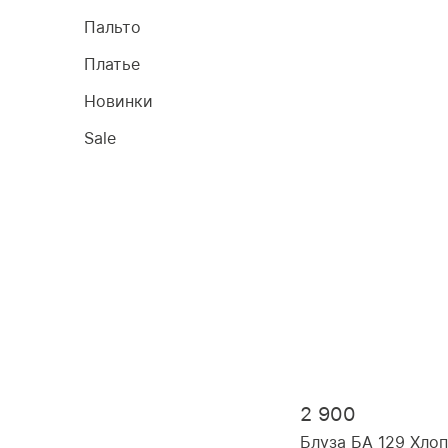
Пальто
Платье
Новинки
Sale
2 900
Блуза БА 129 Хло