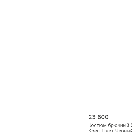
23 800
Костюм брючный 
Креп, Цвет Черны