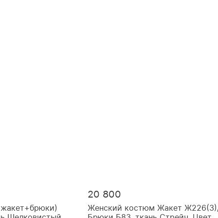
20 800
(жакет+брюки)
Женский костюм Жакет Ж226(3)
нь Шелковистый
Брюки Б83, ткань Стрейч, Цвет