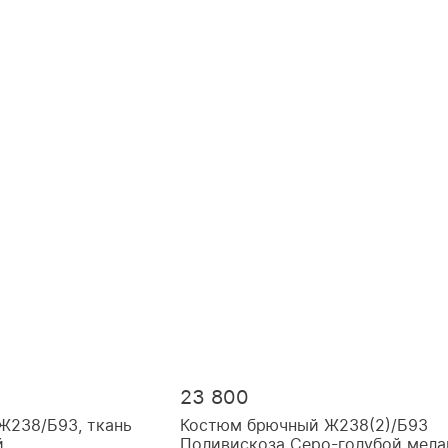
23 800
Ж238/Б93, ткань
Костюм брючный Ж238(2)/Б93
й
Поливискоза Серо-голубой мел