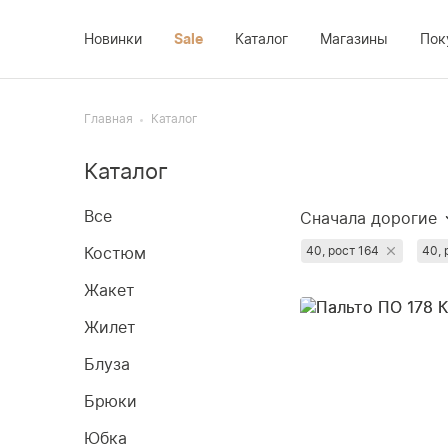
Новинки
Sale
Каталог
Магазины
Пок
Костюм
Доставка
Платье
Главная
Каталог
Жакет
Возврат
Новинки
Каталог
Жилет
Оплата
Sale
Блуза
О компании
Все
Сначала дорогие
Брюки
Контакты
Сначала популя
Костюм
40, рост 164
40, 
Юбка
Сначала дешёвы
Жакет
Недавно добавл
Пальто
Жилет
Сначала со скид
Блуза
Брюки
Юбка