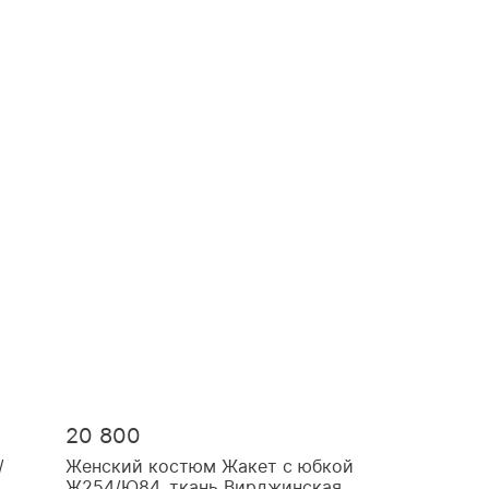
20 800
/
Женский костюм Жакет с юбкой
Ж254/Ю84, ткань Вирджинская