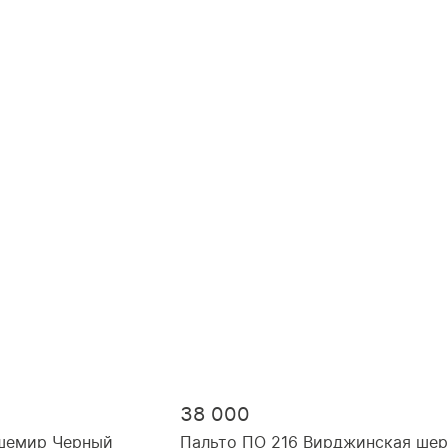
50, рост 170
52, рост 164
38 000
ашемир Черный
Пальто ПО 216 Вирджинская шер