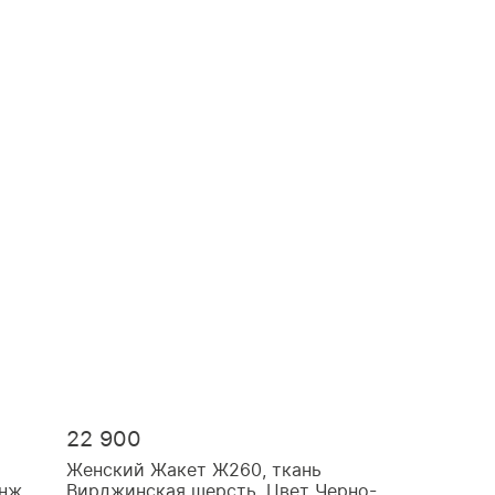
22 900
Женский Жакет Ж260, ткань
анж
Вирджинская шерсть, Цвет Черно-