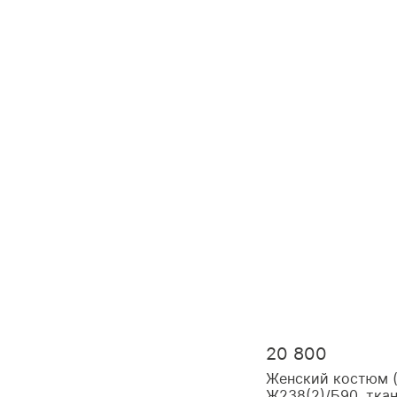
20 800
Женский костюм 
Ж238(2)/Б90, тка