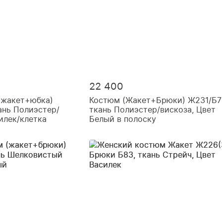
22 400
(жакет+юбка)
Костюм (Жакет+Брюки) Ж231/Б71
ань Полиэстер/
ткань Полиэстер/вискоза, Цвет
илек/клетка
Белый в полоску