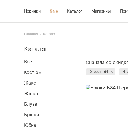
Новинки
Sale
Каталог
Магазины
Пок
Костюм
Доставка
Платье
Главная
Каталог
Жакет
Возврат
Новинки
Каталог
Жилет
Оплата
Sale
Блуза
О компании
Все
Сначала со скидк
Брюки
Контакты
Сначала популя
Костюм
40, рост 164
44, 
Юбка
Сначала дороги
Жакет
Сначала дешёвы
Пальто
Жилет
Недавно добавл
Блуза
Брюки
Юбка