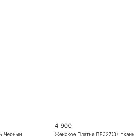
48, рост 170
50, рост 170
52, рост 164
54, рост 164
4 900
ь Черный
Женское Платье ПЕ327(3), ткань