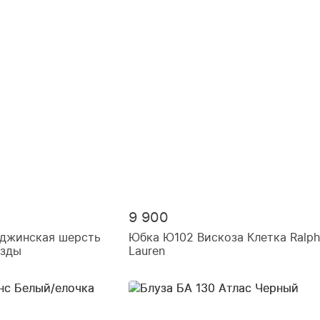
9 900
рджинская шерсть
Юбка Ю102 Вискоза Клетка Ralph
езды
Lauren