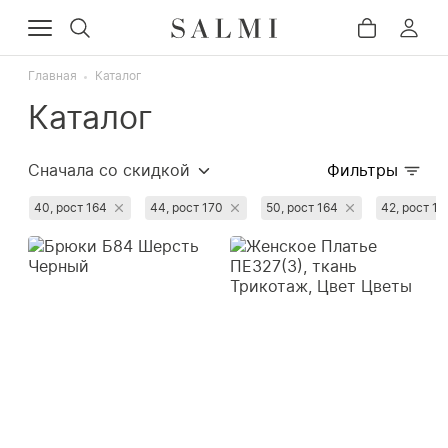
Главная
Каталог
Каталог
Сначала со скидкой
Фильтры
Сначала популярные
40, рост 164
44, рост 170
50, рост 164
42, рост 17
Сначала дорогие
Сначала дешёвые
Недавно добавленные