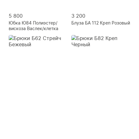
5 800
3 200
Юбка Ю84 Полиэстер/
Блуза БА 112 Креп Розовый
вискоза Васлек/клетка