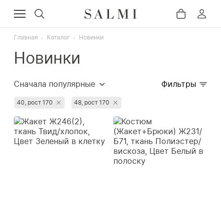
Главная
Каталог
Новинки
Новинки
Сначала популярные
Фильтры
Сначала дорогие
40, рост 170
48, рост 170
Сначала дешёвые
Недавно добавленные
Сначала со скидкой