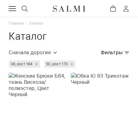
Главная
Каталог
Каталог
Сначала дорогие
Фильтры
Сначала популярные
38, рост 164
50, рост 170
Сначала дешёвые
Недавно добавленные
Сначала со скидкой