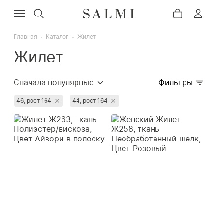
Главная
Каталог
Жилет
Жилет
Сначала популярные
Фильтры
Сначала дорогие
46, рост 164
44, рост 164
Сначала дешёвые
Недавно добавленные
Сначала со скидкой