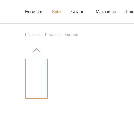
Новинки
Sale
Каталог
Магазины
Пок
Главная
Каталог
Костюм
Костюм
Доставка
Платье
Жакет
Возврат
Новинки
Жилет
Оплата
Sale
Блуза
О компании
Брюки
Контакты
Юбка
Пальто