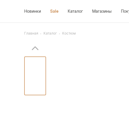
Новинки
Sale
Каталог
Магазины
Пок
Главная
Каталог
Костюм
Костюм
Доставка
Платье
Жакет
Возврат
Новинки
Жилет
Оплата
Sale
Блуза
О компании
Брюки
Контакты
Юбка
Пальто