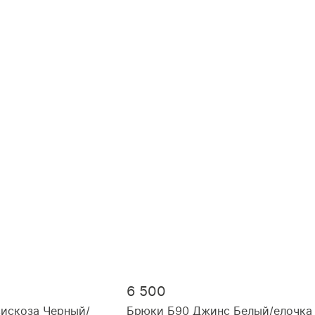
46, рост 164
46, рост 170
48, рост 164
48, рост 170
50, рост 170
52, рост 164
6 500
искоза Черный/
Брюки Б90 Джинс Белый/елочка