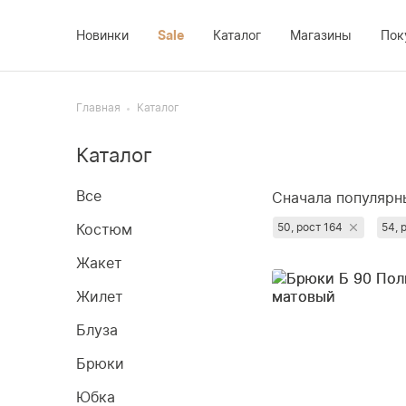
Новинки
Sale
Каталог
Магазины
Пок
Костюм
Доставка
Платье
Главная
Каталог
Жакет
Возврат
Новинки
Каталог
Жилет
Оплата
Sale
Блуза
О компании
Все
Сначала популярн
Брюки
Контакты
Сначала дороги
Костюм
50, рост 164
54, 
Юбка
Сначала дешёвы
Жакет
Недавно добавл
Пальто
Жилет
Сначала со скид
Блуза
Брюки
Юбка