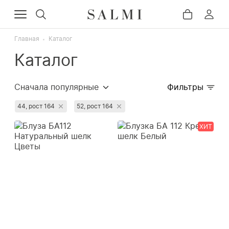
Главная
Каталог
Каталог
Сначала популярные
Фильтры
Сначала дорогие
44, рост 164
52, рост 164
Сначала дешёвые
ХИТ
Недавно добавленные
Сначала со скидкой