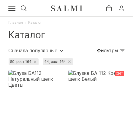
Главная
Каталог
Каталог
Сначала популярные
Фильтры
Сначала дорогие
50, рост 164
44, рост 164
Сначала дешёвые
ХИТ
Недавно добавленные
Сначала со скидкой