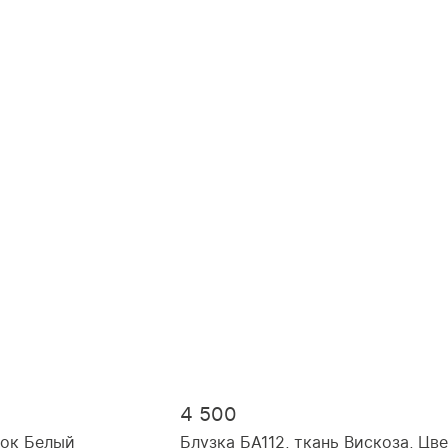
46, рост 164
48, рост 170
50, рост 164
50, рост 170
52, рост 164
54, рост 164
4 500
пок Белый
Блузка БА112, ткань Вискоза, Цв