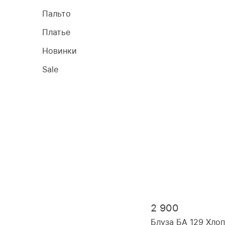
Пальто
Платье
Новинки
Sale
2 900
Блуза БА 129 Хло