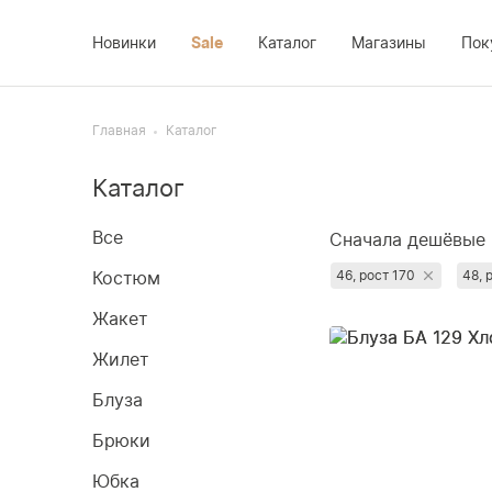
Новинки
Sale
Каталог
Магазины
Пок
Костюм
Доставка
Платье
Главная
Каталог
Жакет
Возврат
Новинки
Каталог
Жилет
Оплата
Sale
Блуза
О компании
Все
Сначала дешёвые
Брюки
Контакты
Сначала популя
Костюм
46, рост 170
48, 
Юбка
Сначала дороги
Жакет
Недавно добавл
Пальто
Жилет
Сначала со скид
Блуза
Брюки
Юбка